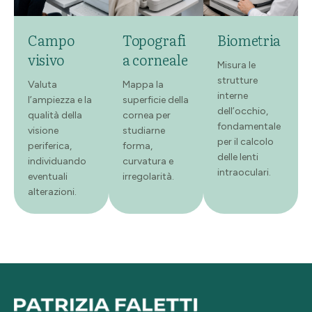
Campo
Topografi
Biometria
visivo
a corneale
Misura le
strutture
Valuta
Mappa la
interne
l’ampiezza e la
superficie della
dell’occhio,
qualità della
cornea per
fondamentale
visione
studiarne
per il calcolo
periferica,
forma,
delle lenti
individuando
curvatura e
intraoculari.
eventuali
irregolarità.
alterazioni.