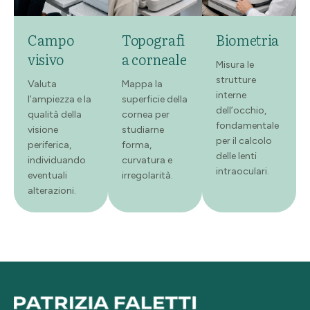
Campo
Topografi
Biometria
visivo
a corneale
Misura le
strutture
Valuta
Mappa la
interne
l’ampiezza e la
superficie della
dell’occhio,
qualità della
cornea per
fondamentale
visione
studiarne
per il calcolo
periferica,
forma,
delle lenti
individuando
curvatura e
intraoculari.
eventuali
irregolarità.
alterazioni.